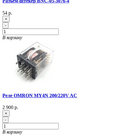
Разъем-штекер BNC-05-3076-4
54 р.
+
-
В корзину
Реле OMRON MY4N 200/220V AC
2 900 р.
+
-
В корзину