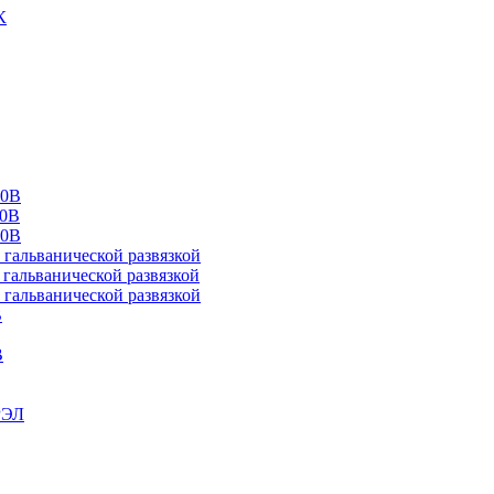
К
00В
10В
20В
альванической развязкой
альванической развязкой
альванической развязкой
В
В
РЭЛ