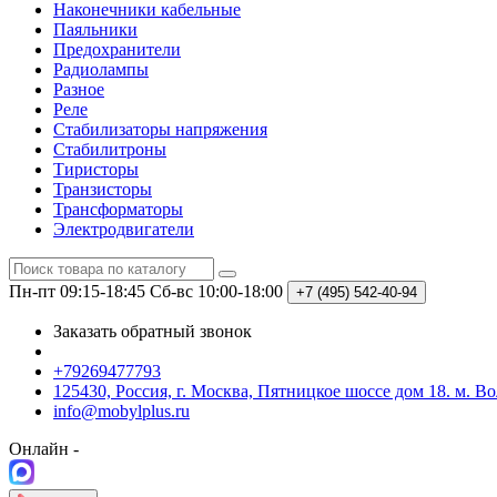
Наконечники кабельные
Паяльники
Предохранители
Радиолампы
Разное
Реле
Стабилизаторы напряжения
Стабилитроны
Тиристоры
Транзисторы
Трансформаторы
Электродвигатели
Пн-пт 09:15-18:45
Сб-вс 10:00-18:00
+7 (495)
542-40-94
Заказать обратный звонок
+79269477793
125430, Россия, г. Москва, Пятницкое шоссе дом 18. м. В
info@mobylplus.ru
Онлайн -