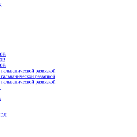
К
00В
10В
20В
альванической развязкой
альванической развязкой
альванической развязкой
В
В
РЭЛ