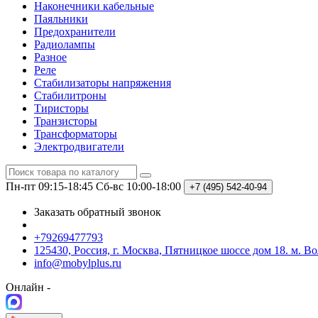
Наконечники кабельные
Паяльники
Предохранители
Радиолампы
Разное
Реле
Стабилизаторы напряжения
Стабилитроны
Тиристоры
Транзисторы
Трансформаторы
Электродвигатели
Пн-пт 09:15-18:45
Сб-вс 10:00-18:00
+7 (495)
542-40-94
Заказать обратный звонок
+79269477793
125430, Россия, г. Москва, Пятницкое шоссе дом 18. м. В
info@mobylplus.ru
Онлайн -