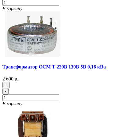
В корзину
Трансформатор ОСМ Т 220В 130В 5В 0,16 кВа
2 600 р.
+
-
В корзину