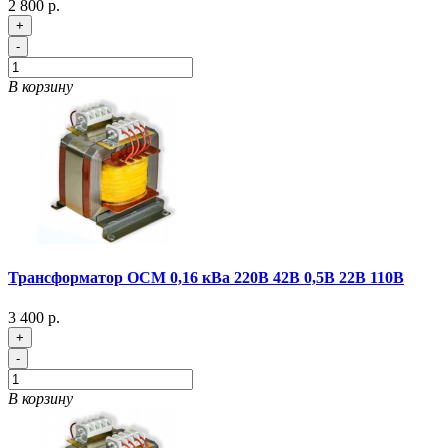
2 800 р.
+
-
В корзину
Трансформатор ОСМ 0,16 кВа 220В 42В 0,5В 22В 110В
3 400 р.
+
-
В корзину