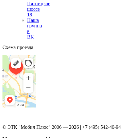
Пятницкое
шоссе
18
Наша
группа
в
ВК
Схема проезда
© ЭТК "Мобил Плюс" 2006 — 2026 | +7 (495) 542-40-94