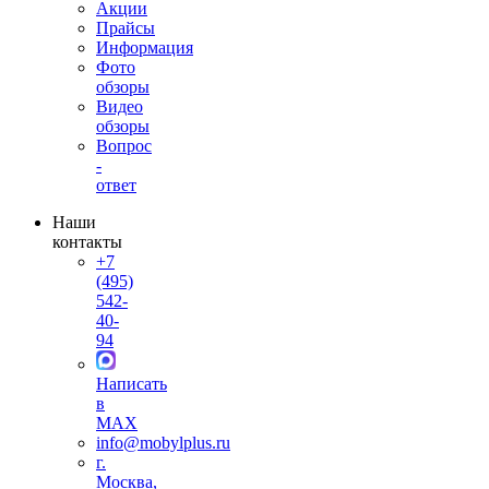
Акции
Прайсы
Информация
Фото
обзоры
Видео
обзоры
Вопрос
-
ответ
Наши
контакты
+7
(495)
542-
40-
94
Написать
в
MAX
info@mobylplus.ru
г.
Москва,