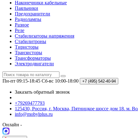
Наконечники кабельные
Паяльники
Предохранители
Радиолампы
Разное
Реле
Стабилизаторы напряжения
Стабилитроны
Тиристоры
Транзисторы
Трансформаторы
Электродвигатели
Пн-пт 09:15-18:45
Сб-вс 10:00-18:00
+7 (495)
542-40-94
Заказать обратный звонок
+79269477793
125430, Россия, г. Москва, Пятницкое шоссе дом 18. м. В
info@mobylplus.ru
Онлайн -