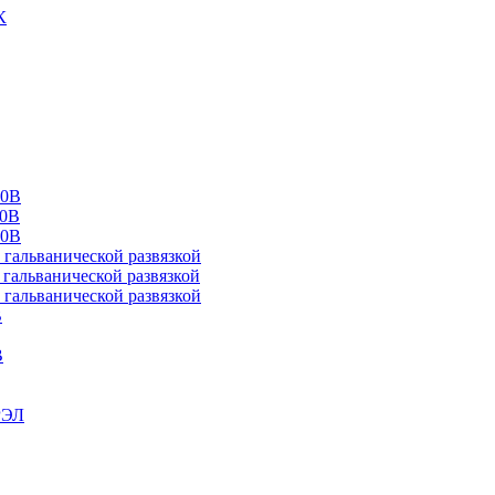
К
00В
10В
20В
альванической развязкой
альванической развязкой
альванической развязкой
В
В
РЭЛ