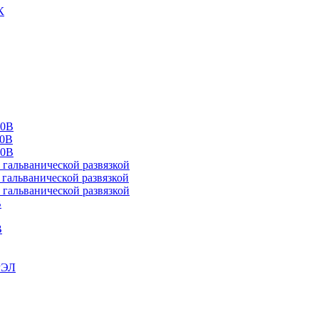
К
00В
10В
20В
альванической развязкой
альванической развязкой
альванической развязкой
В
В
РЭЛ