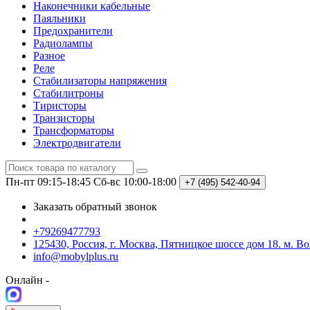
Наконечники кабельные
Паяльники
Предохранители
Радиолампы
Разное
Реле
Стабилизаторы напряжения
Стабилитроны
Тиристоры
Транзисторы
Трансформаторы
Электродвигатели
Пн-пт 09:15-18:45
Сб-вс 10:00-18:00
+7 (495)
542-40-94
Заказать обратный звонок
+79269477793
125430, Россия, г. Москва, Пятницкое шоссе дом 18. м. В
info@mobylplus.ru
Онлайн -