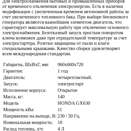
Для электроснабжения бытовых и промышленных приборов
от временного отключения электроэнергии. Есть в наличии
модификации с увеличенным временем автономной работы за
счет увеличенного топливного бака. При выборе бензинового
генератора являются важнейшим элементом двигатель, что
гарантирует максимальную работу при отключение основного
электроснабжения. Безотказный запуск простым поворотом
ключа возможен даже при отрицательной температуре за счет
электростартера. Розетки защищены от пыли и влаги
специальными крышками. Качество сборки удовлетворяет
всем международным стандартам.
Габариты, ШхВхГ, мм:
960x600x720
Гарантия:
1 год
Двигатель:
четырехтактный.
Запуск:
электростарт
Исполнение корпуса:
Открытое
Масса, кг:
140
Модель
HONDA GX630
Мощность кВа:
11
Напряжение на выходе, В:
230 / 50 Гц.
Номинальная мощность:
10
Расход топлива, л/ч:
4 Л