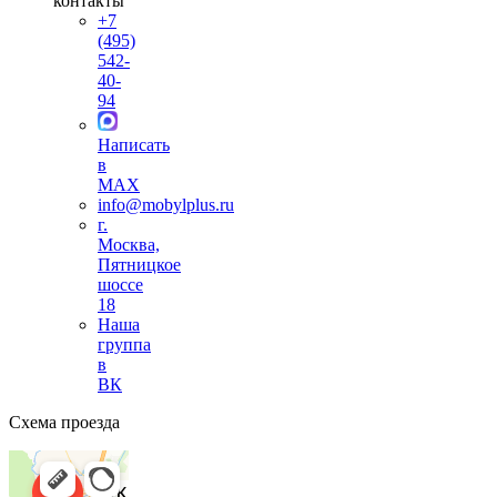
контакты
+7
(495)
542-
40-
94
Написать
в
MAX
info@mobylplus.ru
г.
Москва,
Пятницкое
шоссе
18
Наша
группа
в
ВК
Схема проезда