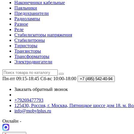
Наконечники кабельные
Паяльники
Предохранители
Радиолампы
Разное
Реле
Стабилизаторы напряжения
Стабилитроны
Тиристоры
Транзисторы
Трансформаторы
Электродвигатели
Пн-пт 09:15-18:45
Сб-вс 10:00-18:00
+7 (495)
542-40-94
Заказать обратный звонок
+79269477793
125430, Россия, г. Москва, Пятницкое шоссе дом 18. м. В
info@mobylplus.ru
Онлайн -