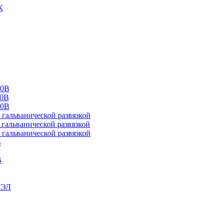
К
00В
10В
20В
альванической развязкой
альванической развязкой
альванической развязкой
В
В
РЭЛ