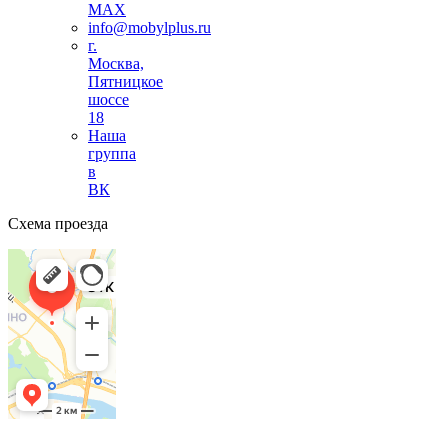
MAX
info@mobylplus.ru
г.
Москва,
Пятницкое
шоссе
18
Наша
группа
в
ВК
Схема проезда