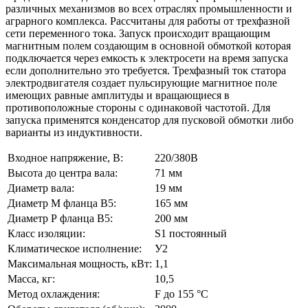
различных механизмов во всех отраслях промышленности и
аграрного комплекса. Рассчитаны для работы от трехфазной
сети переменного тока. Запуск происходит вращающим
магнитным полем создающим в основной обмоткой которая
подключается через емкость к электросети на время запуска
если дополнительно это требуется. Трехфазный ток статора
электродвигателя создает пульсирующие магнитное поле
имеющих равные амплитуды и вращающиеся в
противоположные стороны с одинаковой частотой. Для
запуска применятся конденсатор для пусковой обмотки либо
варианты из индуктивности.
Входное напряжение, В:
220/380В
Высота до центра вала:
71 мм
Диаметр вала:
19 мм
Диаметр М фланца В5:
165 мм
Диаметр Р фланца В5:
200 мм
Класс изоляции:
S1 постоянный
Климатическое исполнение:
У2
Максимальная мощность, кВт:
1,1
Масса, кг:
10,5
Метод охлаждения:
F до 155 °C