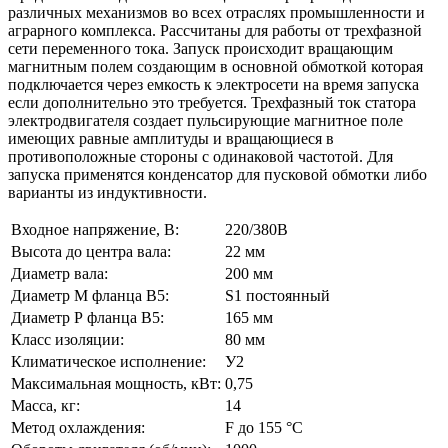
различных механизмов во всех отраслях промышленности и
аграрного комплекса. Рассчитаны для работы от трехфазной
сети переменного тока. Запуск происходит вращающим
магнитным полем создающим в основной обмоткой которая
подключается через емкость к электросети на время запуска
если дополнительно это требуется. Трехфазный ток статора
электродвигателя создает пульсирующие магнитное поле
имеющих равные амплитуды и вращающиеся в
противоположные стороны с одинаковой частотой. Для
запуска применятся конденсатор для пусковой обмотки либо
варианты из индуктивности.
Входное напряжение, В:
220/380В
Высота до центра вала:
22 мм
Диаметр вала:
200 мм
Диаметр М фланца В5:
S1 постоянный
Диаметр Р фланца В5:
165 мм
Класс изоляции:
80 мм
Климатическое исполнение:
У2
Максимальная мощность, кВт:
0,75
Масса, кг:
14
Метод охлаждения:
F до 155 °C