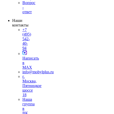
Вопрос
-
ответ
Наши
контакты
+7
(495)
542-
40-
94
Написать
в
MAX
info@mobylplus.ru
г.
Москва,
Пятницкое
шоссе
18
Наша
группа
в
ВК