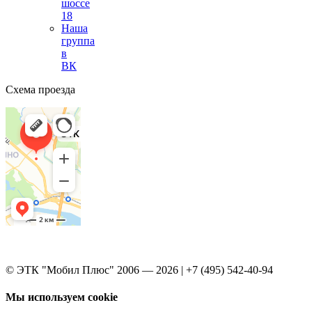
шоссе
18
Наша
группа
в
ВК
Схема проезда
© ЭТК "Мобил Плюс" 2006 — 2026 | +7 (495) 542-40-94
Мы используем cookie