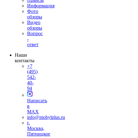
Прайсы
Информация
Фото
обзоры
Видео
обзоры
Вопрос
-
ответ
Наши
контакты
+7
(495)
542-
40-
94
Написать
в
MAX
info@mobylplus.ru
г.
Москва,
Пятницкое