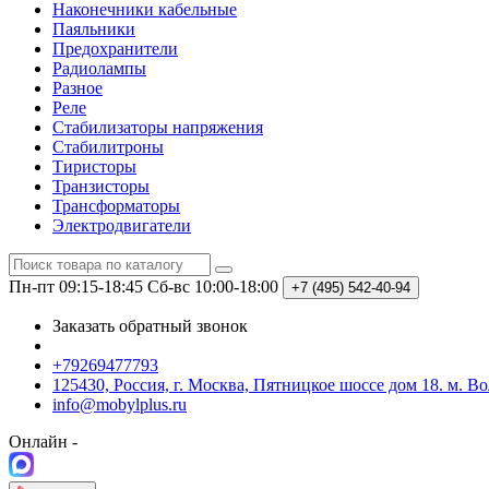
Наконечники кабельные
Паяльники
Предохранители
Радиолампы
Разное
Реле
Стабилизаторы напряжения
Стабилитроны
Тиристоры
Транзисторы
Трансформаторы
Электродвигатели
Пн-пт 09:15-18:45
Сб-вс 10:00-18:00
+7 (495)
542-40-94
Заказать обратный звонок
+79269477793
125430, Россия, г. Москва, Пятницкое шоссе дом 18. м. В
info@mobylplus.ru
Онлайн -