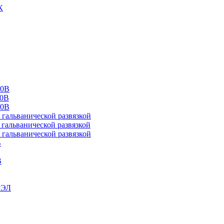
К
00В
10В
20В
альванической развязкой
альванической развязкой
альванической развязкой
В
В
РЭЛ