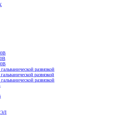
К
00В
10В
20В
альванической развязкой
альванической развязкой
альванической развязкой
В
В
РЭЛ