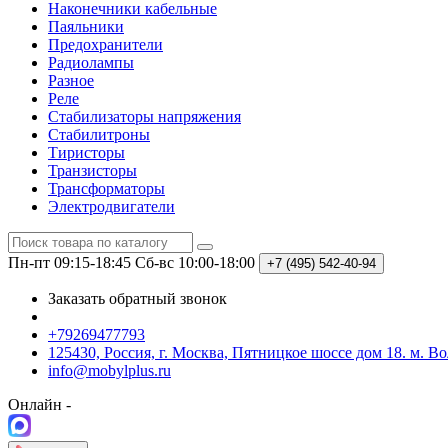
Наконечники кабельные
Паяльники
Предохранители
Радиолампы
Разное
Реле
Стабилизаторы напряжения
Стабилитроны
Тиристоры
Транзисторы
Трансформаторы
Электродвигатели
Пн-пт 09:15-18:45
Сб-вс 10:00-18:00
+7 (495)
542-40-94
Заказать обратный звонок
+79269477793
125430, Россия, г. Москва, Пятницкое шоссе дом 18. м. В
info@mobylplus.ru
Онлайн -