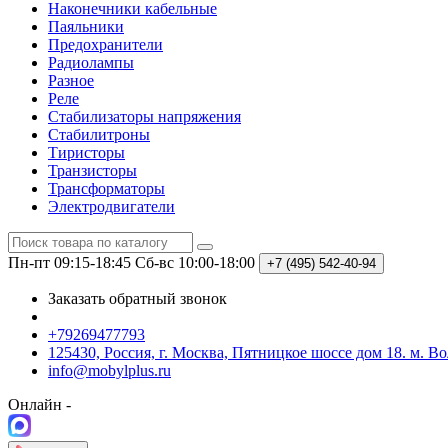
Наконечники кабельные
Паяльники
Предохранители
Радиолампы
Разное
Реле
Стабилизаторы напряжения
Стабилитроны
Тиристоры
Транзисторы
Трансформаторы
Электродвигатели
Пн-пт 09:15-18:45
Сб-вс 10:00-18:00
+7 (495)
542-40-94
Заказать обратный звонок
+79269477793
125430, Россия, г. Москва, Пятницкое шоссе дом 18. м. В
info@mobylplus.ru
Онлайн -