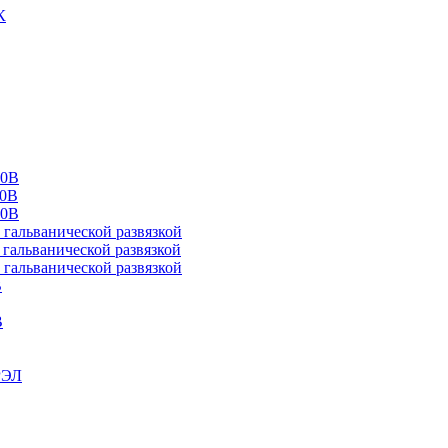
К
00В
10В
20В
альванической развязкой
альванической развязкой
альванической развязкой
В
В
РЭЛ