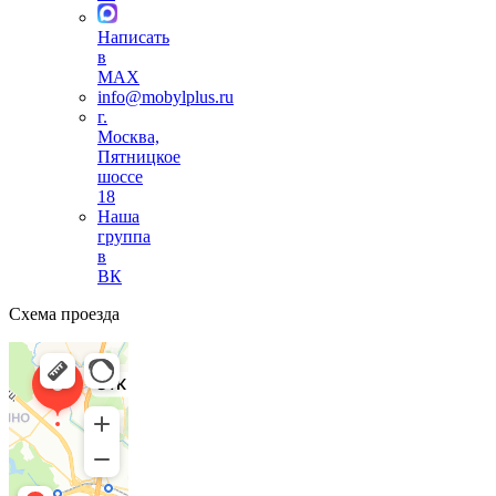
Написать
в
MAX
info@mobylplus.ru
г.
Москва,
Пятницкое
шоссе
18
Наша
группа
в
ВК
Схема проезда