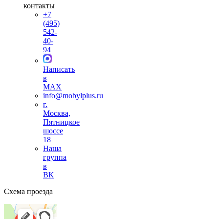
контакты
+7
(495)
542-
40-
94
Написать
в
MAX
info@mobylplus.ru
г.
Москва,
Пятницкое
шоссе
18
Наша
группа
в
ВК
Схема проезда