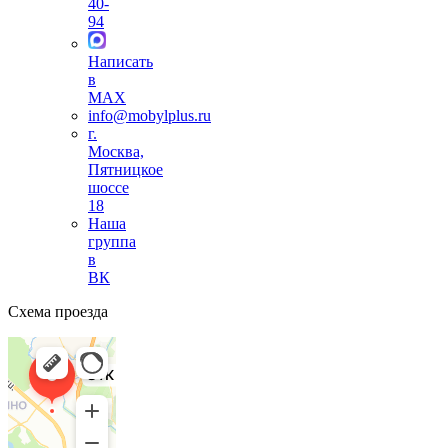
40-
94
Написать
в
MAX
info@mobylplus.ru
г.
Москва,
Пятницкое
шоссе
18
Наша
группа
в
ВК
Схема проезда