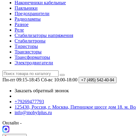
Наконечники кабельные
Паяльники
Предохранители
Радиолампы
Разное
Реле
Стабилизаторы напряжения
Стабилитроны
Тиристоры
Транзисторы
Трансформаторы
Электродвигатели
Пн-пт 09:15-18:45
Сб-вс 10:00-18:00
+7 (495)
542-40-94
Заказать обратный звонок
+79269477793
125430, Россия, г. Москва, Пятницкое шоссе дом 18. м. В
info@mobylplus.ru
Онлайн -