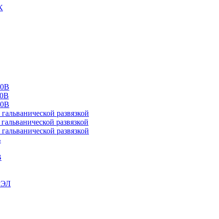
К
00В
10В
20В
альванической развязкой
альванической развязкой
альванической развязкой
В
В
РЭЛ