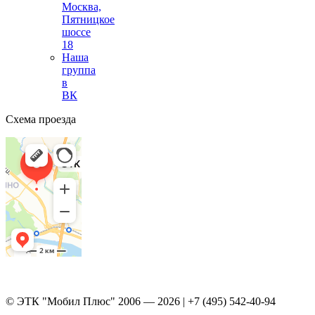
Москва,
Пятницкое
шоссе
18
Наша
группа
в
ВК
Схема проезда
© ЭТК "Мобил Плюс" 2006 — 2026 | +7 (495) 542-40-94