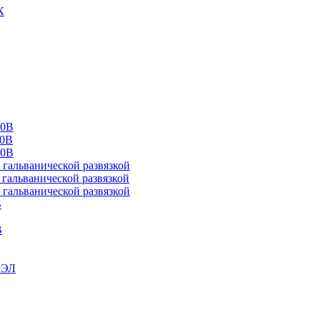
К
00В
10В
20В
альванической развязкой
альванической развязкой
альванической развязкой
В
В
РЭЛ