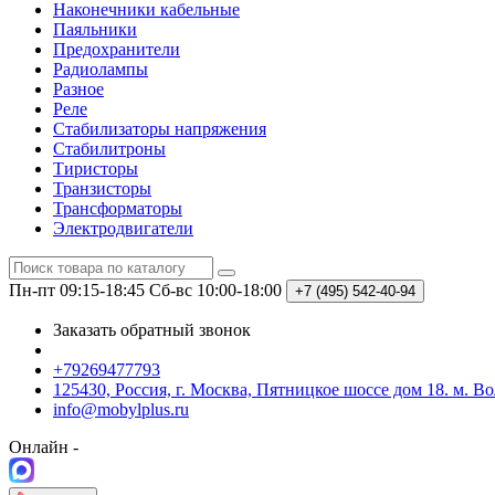
Наконечники кабельные
Паяльники
Предохранители
Радиолампы
Разное
Реле
Стабилизаторы напряжения
Стабилитроны
Тиристоры
Транзисторы
Трансформаторы
Электродвигатели
Пн-пт 09:15-18:45
Сб-вс 10:00-18:00
+7 (495)
542-40-94
Заказать обратный звонок
+79269477793
125430, Россия, г. Москва, Пятницкое шоссе дом 18. м. В
info@mobylplus.ru
Онлайн -