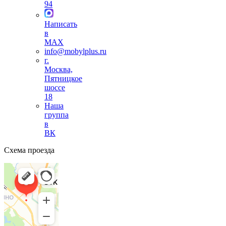
94
Написать
в
MAX
info@mobylplus.ru
г.
Москва,
Пятницкое
шоссе
18
Наша
группа
в
ВК
Схема проезда