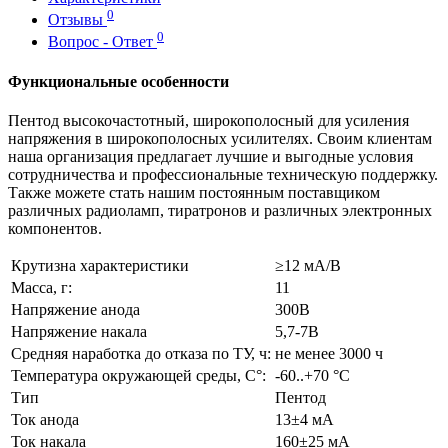
0
Отзывы
0
Вопрос - Ответ
Функциональные особенности
Пентод высокочастотный, широкополосный для усиления
напряжения в широкополосных усилителях. Своим клиентам
наша организация предлагает лучшие и выгодные условия
сотрудничества и профессиональные техническую поддержку.
Также можете стать нашим постоянным поставщиком
различных радиоламп, тиратронов и различных электронных
компонентов.
Крутизна характеристики
≥12 мА/В
Масса, г:
11
Напряжение анода
300В
Напряжение накала
5,7-7В
Средняя наработка до отказа по ТУ, ч:
не менее 3000 ч
Температура окружающей среды, С°:
-60..+70 °С
Тип
Пентод
Ток анода
13±4 мА
Ток накала
160±25 мА