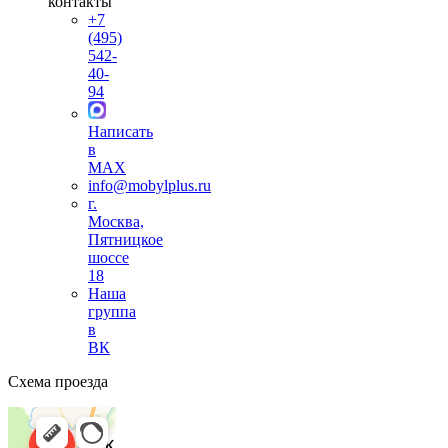
контакты
+7
(495)
542-
40-
94
Написать
в
MAX
info@mobylplus.ru
г.
Москва,
Пятницкое
шоссе
18
Наша
группа
в
ВК
Схема проезда