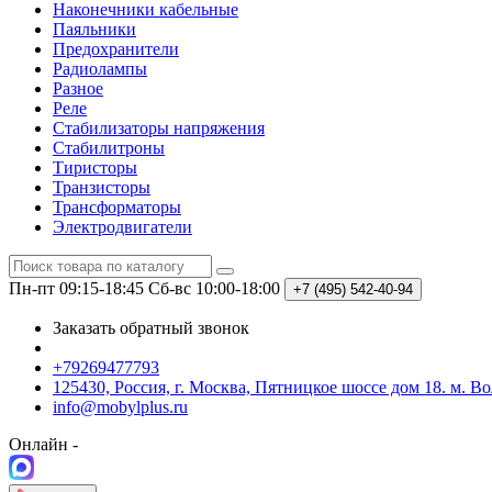
Наконечники кабельные
Паяльники
Предохранители
Радиолампы
Разное
Реле
Стабилизаторы напряжения
Стабилитроны
Тиристоры
Транзисторы
Трансформаторы
Электродвигатели
Пн-пт 09:15-18:45
Сб-вс 10:00-18:00
+7 (495)
542-40-94
Заказать обратный звонок
+79269477793
125430, Россия, г. Москва, Пятницкое шоссе дом 18. м. В
info@mobylplus.ru
Онлайн -