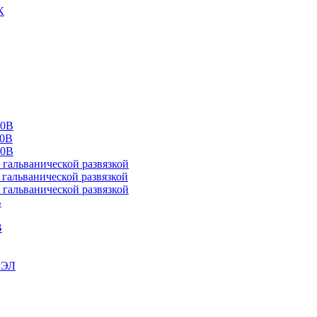
К
00В
10В
20В
альванической развязкой
альванической развязкой
альванической развязкой
В
В
РЭЛ