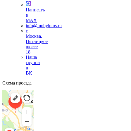
Написать
в
MAX
info@mobylplus.ru
г.
Москва,
Пятницкое
шоссе
18
Наша
группа
в
ВК
Схема проезда