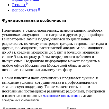
0
Отзывы
0
Вопрос - Ответ
Функциональные особенности
Применяют в радиопередатчиках, измерительных приборах,
установках индукционного нагрева и других радиоприборов.
Генераторные лампы подразделяются по диапазонам
радиочастот, по числу электродов триоды, тетроды, пентоды и
другие, по мощности, рассеиваемой анодом малой мощности
до 50 вт, средней мощности до 5 квт и большой мощности
свыше 5 квт, по роду работы непрерывного действия и
импульсные. Подробную информацию можете получить в
любом офисе Москвы или Московской области либо
позвонить по многоканальному телефону.
Своим клиентам наша организация предлагает лучшие и
выгодные условия сотрудничества и профессиональные
техническую поддержку. Также можете стать нашим
постоянным поставщиком различных радиоламп, тиратронов
и
различных отечественных
микросхем
и
транзисторов
и других
электронных компонентов.
Длительность импульса
5 мкс