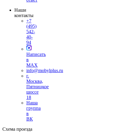
Наши
контакты
+7
(495)
542-
40-
94
Написать
в
MAX
info@mobylplus.ru
г.
Москва,
Пятницкое
шоссе
18
Наша
группа
в
ВК
Схема проезда