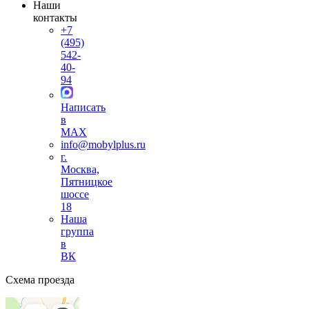
Наши
контакты
+7
(495)
542-
40-
94
Написать
в
MAX
info@mobylplus.ru
г.
Москва,
Пятницкое
шоссе
18
Наша
группа
в
ВК
Схема проезда