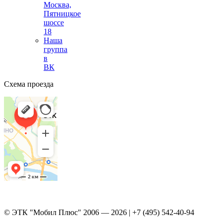
Москва,
Пятницкое
шоссе
18
Наша
группа
в
ВК
Схема проезда
© ЭТК "Мобил Плюс" 2006 — 2026 | +7 (495) 542-40-94