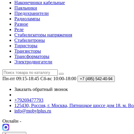
Наконечники кабельные
Паяльники
Предохранители
Радиолампы
Разное
Реле
Стабилизаторы напряжения
Стабилитроны
Тиристоры
Транзисторы
Трансформаторы
Электродвигатели
Пн-пт 09:15-18:45
Сб-вс 10:00-18:00
+7 (495)
542-40-94
Заказать обратный звонок
+79269477793
125430, Россия, г. Москва, Пятницкое шоссе дом 18. м. В
info@mobylplus.ru
Онлайн -