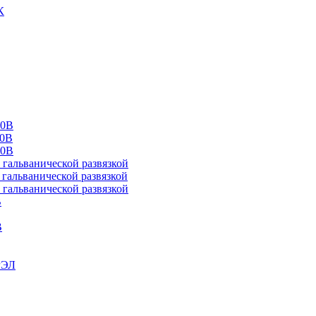
К
00В
10В
20В
альванической развязкой
альванической развязкой
альванической развязкой
В
В
РЭЛ