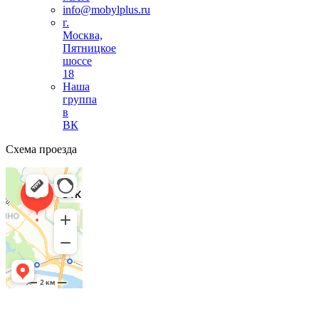
info@mobylplus.ru
г.
Москва,
Пятницкое
шоссе
18
Наша
группа
в
ВК
Схема проезда