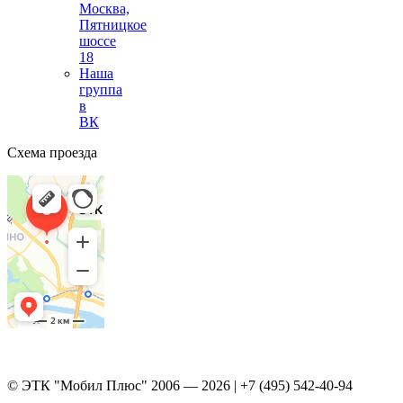
Москва,
Пятницкое
шоссе
18
Наша
группа
в
ВК
Схема проезда
© ЭТК "Мобил Плюс" 2006 — 2026 | +7 (495) 542-40-94