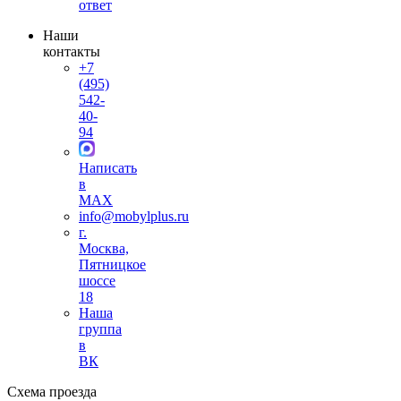
ответ
Наши
контакты
+7
(495)
542-
40-
94
Написать
в
MAX
info@mobylplus.ru
г.
Москва,
Пятницкое
шоссе
18
Наша
группа
в
ВК
Схема проезда