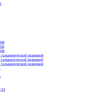
К
00В
10В
20В
альванической развязкой
альванической развязкой
альванической развязкой
В
В
РЭЛ