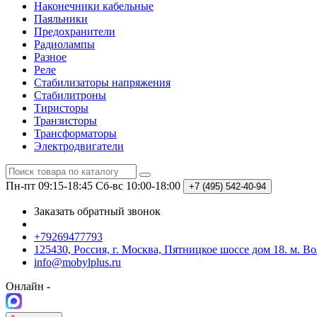
Наконечники кабельные
Паяльники
Предохранители
Радиолампы
Разное
Реле
Стабилизаторы напряжения
Стабилитроны
Тиристоры
Транзисторы
Трансформаторы
Электродвигатели
Пн-пт 09:15-18:45
Сб-вс 10:00-18:00
+7 (495)
542-40-94
Заказать обратный звонок
+79269477793
125430, Россия, г. Москва, Пятницкое шоссе дом 18. м. В
info@mobylplus.ru
Онлайн -