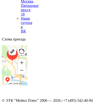
Москва,
Пятницкое
шоссе
18
Наша
группа
в
ВК
Схема проезда
© ЭТК "Мобил Плюс" 2006 — 2026 | +7 (495) 542-40-94