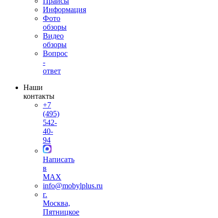
Прайсы
Информация
Фото
обзоры
Видео
обзоры
Вопрос
-
ответ
Наши
контакты
+7
(495)
542-
40-
94
Написать
в
MAX
info@mobylplus.ru
г.
Москва,
Пятницкое