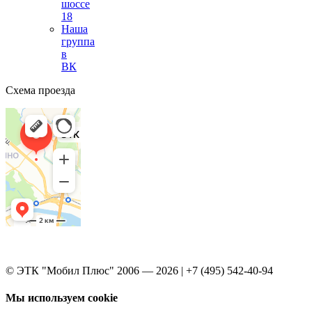
шоссе
18
Наша
группа
в
ВК
Схема проезда
© ЭТК "Мобил Плюс" 2006 — 2026 | +7 (495) 542-40-94
Мы используем cookie