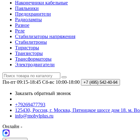
Наконечники кабельные
Паяльники
Предохранители
Радиолампы
Разное
Реле
Стабилизаторы напряжения
Стабилитроны
Тиристоры
Транзисторы
Трансформаторы
Электродвигатели
Пн-пт 09:15-18:45
Сб-вс 10:00-18:00
+7 (495)
542-40-94
Заказать обратный звонок
+79269477793
125430, Россия, г. Москва, Пятницкое шоссе дом 18. м. В
info@mobylplus.ru
Онлайн -