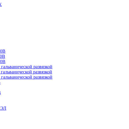
К
00В
10В
20В
альванической развязкой
альванической развязкой
альванической развязкой
В
В
РЭЛ