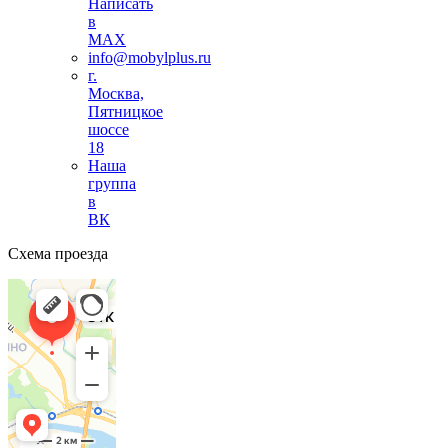
Написать
в
MAX
info@mobylplus.ru
г.
Москва,
Пятницкое
шоссе
18
Наша
группа
в
ВК
Схема проезда