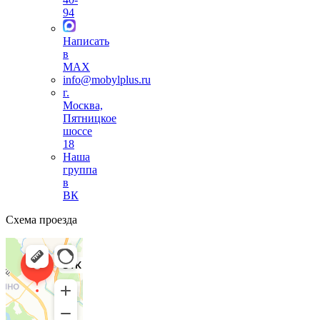
94
Написать
в
MAX
info@mobylplus.ru
г.
Москва,
Пятницкое
шоссе
18
Наша
группа
в
ВК
Схема проезда