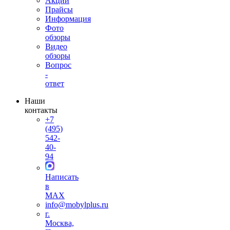
Акции
Прайсы
Информация
Фото
обзоры
Видео
обзоры
Вопрос
-
ответ
Наши
контакты
+7
(495)
542-
40-
94
Написать
в
MAX
info@mobylplus.ru
г.
Москва,