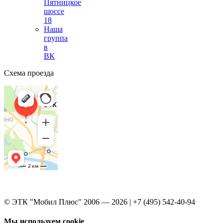
Пятницкое
шоссе
18
Наша
группа
в
ВК
Схема проезда
© ЭТК "Мобил Плюс" 2006 — 2026 | +7 (495) 542-40-94
Мы используем cookie