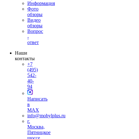
Информация
Фото
обзоры
Видео
обзоры
Вопрос
-
ответ
Наши
контакты
+7
(495)
542-
40-
94
Написать
в
MAX
info@mobylplus.ru
г.
Москва,
Пятницкое
шоссе