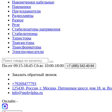
Наконечники кабельные
Паяльники
Предохранители
Радиолампы
Разное
Реле
Стабилизаторы напряжения
Стабилитроны
Тиристоры
Транзисторы
Трансформаторы
Электродвигатели
Пн-пт 09:15-18:45
Сб-вс 10:00-18:00
+7 (495)
542-40-94
Заказать обратный звонок
+79269477793
125430, Россия, г. Москва, Пятницкое шоссе дом 18. м. В
info@mobylplus.ru
Онлайн -