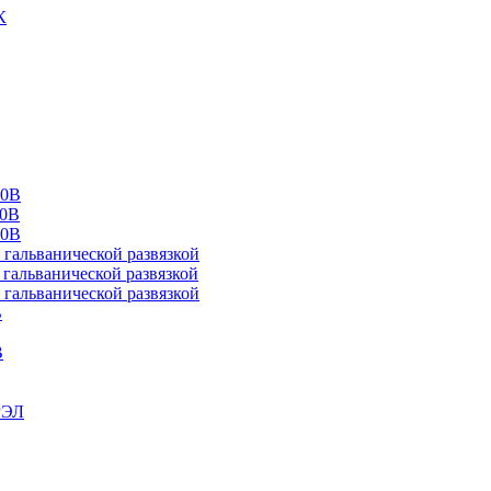
К
00В
10В
20В
альванической развязкой
альванической развязкой
альванической развязкой
В
В
РЭЛ