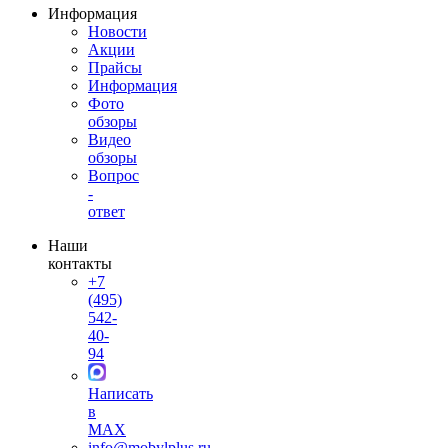
Информация
Новости
Акции
Прайсы
Информация
Фото
обзоры
Видео
обзоры
Вопрос
-
ответ
Наши
контакты
+7
(495)
542-
40-
94
Написать
в
MAX
info@mobylplus.ru