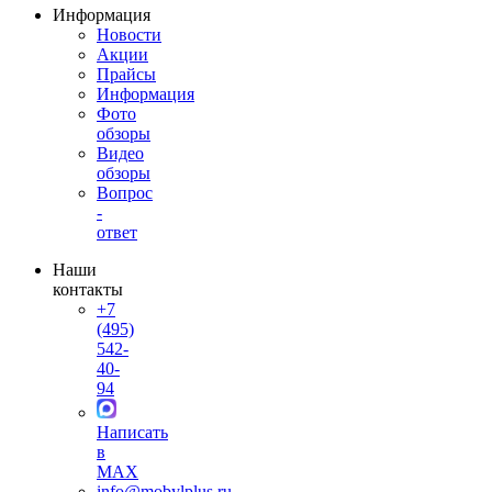
Информация
Новости
Акции
Прайсы
Информация
Фото
обзоры
Видео
обзоры
Вопрос
-
ответ
Наши
контакты
+7
(495)
542-
40-
94
Написать
в
MAX
info@mobylplus.ru