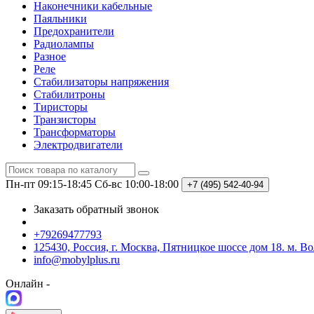
Наконечники кабельные
Паяльники
Предохранители
Радиолампы
Разное
Реле
Стабилизаторы напряжения
Стабилитроны
Тиристоры
Транзисторы
Трансформаторы
Электродвигатели
Пн-пт 09:15-18:45
Сб-вс 10:00-18:00
+7 (495)
542-40-94
Заказать обратный звонок
+79269477793
125430, Россия, г. Москва, Пятницкое шоссе дом 18. м. В
info@mobylplus.ru
Онлайн -