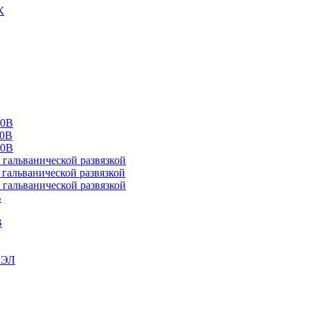
К
00В
10В
20В
альванической развязкой
альванической развязкой
альванической развязкой
В
В
РЭЛ