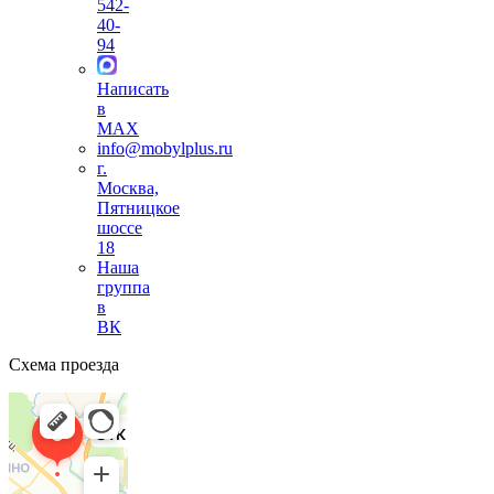
542-
40-
94
Написать
в
MAX
info@mobylplus.ru
г.
Москва,
Пятницкое
шоссе
18
Наша
группа
в
ВК
Схема проезда