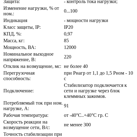
Защита:
- контроль тока нагрузки;
Изменение нагрузки, % от
0...100
ном.:
Индикация
- мощности нагрузки
Класс защиты, IP:
IP20
КПД, %:
0,97
Масса, кг:
85
Мощность, ВА:
12000
Номинальное выходное
220
напряжение, В:
Отклик на возмущение, мс:
не более 40
Перегрузочная
при Рнагр от 1,1 до 1,5 Рном - 10
способность:
с
Стабилизатор подключается к
Подключение:
сети и нагрузке через блок
клеммных зажимов.
Потребляемый ток при ном.
91
нагрузке, А:
Рабочая температура:
от -40°С..+40°С гр. С
Скорость реакции на
не менее 300
возмущение сети, В/с:
Точность стабилизации при