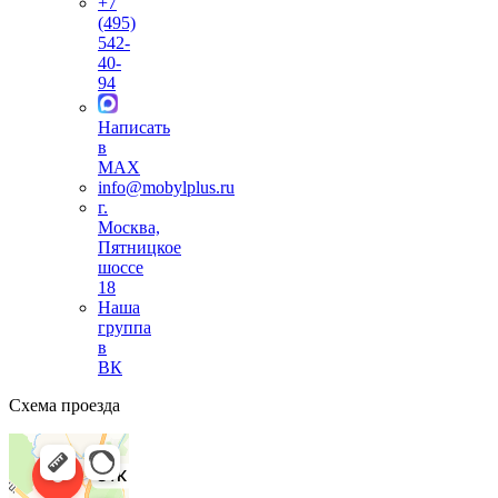
+7
(495)
542-
40-
94
Написать
в
MAX
info@mobylplus.ru
г.
Москва,
Пятницкое
шоссе
18
Наша
группа
в
ВК
Схема проезда