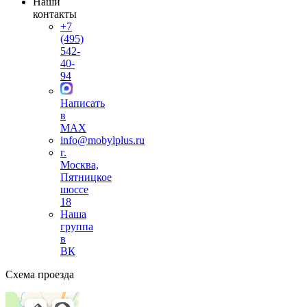
Наши
контакты
+7
(495)
542-
40-
94
Написать
в
MAX
info@mobylplus.ru
г.
Москва,
Пятницкое
шоссе
18
Наша
группа
в
ВК
Схема проезда